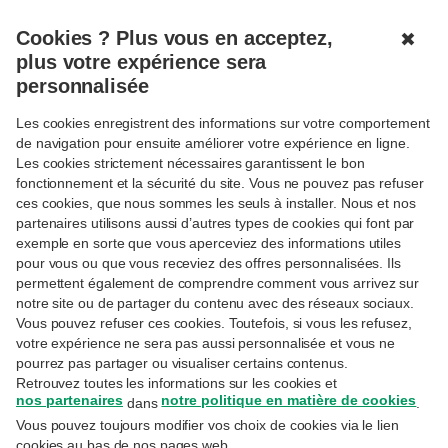
FR
Cookies ? Plus vous en acceptez,
✖
plus votre expérience sera
TROUVER UN BUREAU OU UN DISTRIBUTEUR
personnalisée
Les cookies enregistrent des informations sur votre comportement
de navigation pour ensuite améliorer votre expérience en ligne.
Les cookies strictement nécessaires garantissent le bon
fonctionnement et la sécurité du site. Vous ne pouvez pas refuser
Toutes nos agences
ces cookies, que nous sommes les seuls à installer. Nous et nos
partenaires utilisons aussi d’autres types de cookies qui font par
exemple en sorte que vous aperceviez des informations utiles
Bureau de Poste
pour vous ou que vous receviez des offres personnalisées. Ils
Agence BNP Paribas Fortis
permettent également de comprendre comment vous arrivez sur
Point cash
notre site ou de partager du contenu avec des réseaux sociaux.
Vous pouvez refuser ces cookies. Toutefois, si vous les refusez,
94
43
votre expérience ne sera pas aussi personnalisée et vous ne
62
11
77
pourrez pas partager ou visualiser certains contenus.
37
Retrouvez toutes les informations sur les cookies et
137
75
63
nos partenaires
notre politique en matière de cookies
dans
.
Vous pouvez toujours modifier vos choix de cookies via le lien
94
cookies au bas de nos pages web.