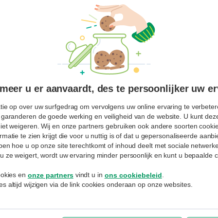
n.
ving en leest
 beschikbare
eperkte
ng tot WiFi,
eer u er aanvaardt, des te persoonlijker uw er
tie op over uw surfgedrag om vervolgens uw online ervaring te verbetere
 garanderen de goede werking en veiligheid van de website. U kunt deze
niet weigeren. Wij en onze partners gebruiken ook andere soorten cookies
rmatie te zien krijgt die voor u nuttig is of dat u gepersonaliseerde aan
jpen hoe u op onze site terechtkomt of inhoud deelt met sociale netwerk
u ze weigert, wordt uw ervaring minder persoonlijk en kunt u bepaalde c
cookies en
vindt u in
.
onze partners
ons cookiebeleid
s altijd wijzigen via de link cookies onderaan op onze websites.