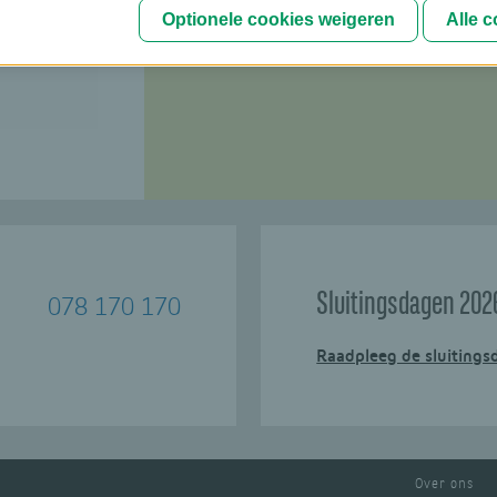
Optionele cookies weigeren
Alle 
Sluitingsdagen
202
078 170 170
Raadpleeg de sluitings
Over ons