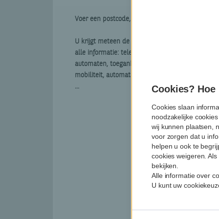
Voer een postcode, een gemeente of een straat i
U krijgt meteen de kantoren in de dichtste omge
alle informatie: telefoonnummers, openingsuren,
automaten, toegankelijkheid voor mensen met b
mobiliteit, automaten met stembegeleiding, toega
...
Cookies? Hoe m
Cookies slaan informa
noodzakelijke cookies
wij kunnen plaatsen, 
voor zorgen dat u info
helpen u ook te begri
cookies weigeren. Als 
bekijken.
Alle informatie over 
U kunt uw cookiekeuze