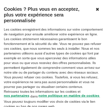
FR
Cookies ? Plus vous en acceptez,
✖
plus votre expérience sera
TROUVER UN BUREAU OU UN DISTRIBUTEUR
personnalisée
Les cookies enregistrent des informations sur votre comportement
de navigation pour ensuite améliorer votre expérience en ligne.
Les cookies strictement nécessaires garantissent le bon
fonctionnement et la sécurité du site. Vous ne pouvez pas refuser
Distributeur de billets
ces cookies, que nous sommes les seuls à installer. Nous et nos
partenaires utilisons aussi d’autres types de cookies qui font par
exemple en sorte que vous aperceviez des informations utiles
Bureau de Poste
pour vous ou que vous receviez des offres personnalisées. Ils
Distributeur
permettent également de comprendre comment vous arrivez sur
Point cash
notre site ou de partager du contenu avec des réseaux sociaux.
37
27
Vous pouvez refuser ces cookies. Toutefois, si vous les refusez,
65
votre expérience ne sera pas aussi personnalisée et vous ne
47
25
pourrez pas partager ou visualiser certains contenus.
116
79
208
Retrouvez toutes les informations sur les cookies et
nos partenaires
notre politique en matière de cookies
dans
.
53
Vous pouvez toujours modifier vos choix de cookies via le lien
59
37
cookies au bas de nos pages web.