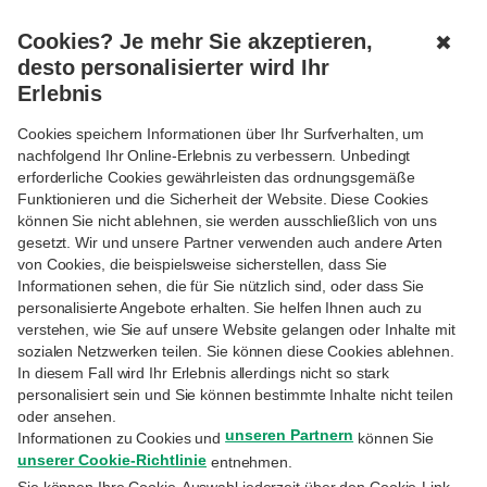
DE
Cookies? Je mehr Sie akzeptieren,
✖
desto personalisierter wird Ihr
ZWEIGSTELLE ODER GELDAUTOMATEN SUCHEN
Erlebnis
Cookies speichern Informationen über Ihr Surfverhalten, um
nachfolgend Ihr Online-Erlebnis zu verbessern. Unbedingt
erforderliche Cookies gewährleisten das ordnungsgemäße
Funktionieren und die Sicherheit der Website. Diese Cookies
Alle unsere Zweigstellen
können Sie nicht ablehnen, sie werden ausschließlich von uns
gesetzt. Wir und unsere Partner verwenden auch andere Arten
von Cookies, die beispielsweise sicherstellen, dass Sie
Informationen sehen, die für Sie nützlich sind, oder dass Sie
Zweigstelle BNP Paribas Fortis
personalisierte Angebote erhalten. Sie helfen Ihnen auch zu
verstehen, wie Sie auf unsere Website gelangen oder Inhalte mit
sozialen Netzwerken teilen. Sie können diese Cookies ablehnen.
In diesem Fall wird Ihr Erlebnis allerdings nicht so stark
personalisiert sein und Sie können bestimmte Inhalte nicht teilen
oder ansehen.
unseren Partnern
Informationen zu Cookies und
können Sie
unserer Cookie-Richtlinie
entnehmen.
Sie können Ihre Cookie-Auswahl jederzeit über den Cookie-Link