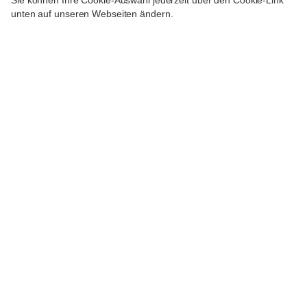
unten auf unseren Webseiten ändern.
Zweigstelle VEURNE
Ooststraat 29A,
8630 VEURNE
+32 (0)58296260
veurne@bnpparibasfortis.com

drucken
Unser Service im Detail
Barschalter
Für Personen mit Behinderung zugänglich
Wi-Fi Zugang