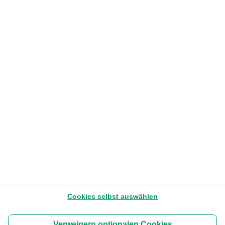
Kontaktiere uns
Easy Banking Center
+32 2 762 80 00
Mo - Fr
: 07:00 - 22:00
Sa
: 09:00 - 17:00
Card stop
078 170 170
Ruhetage
2026
Konsultieren Sie die Schliessungstage.
Cookies selbst auswählen
About us
Nutzungsbedingungen der Webseite
Verweigern optionalen Cookies